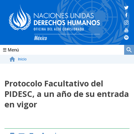
Conócenos
Inicio
La ONU-DH en el mundo
Protocolo Facultativo del
La ONU-DH en México
PIDESC, a un año de su entrada
Vacantes ONU-DH México
en vigor
ONU-DH en el tiempo