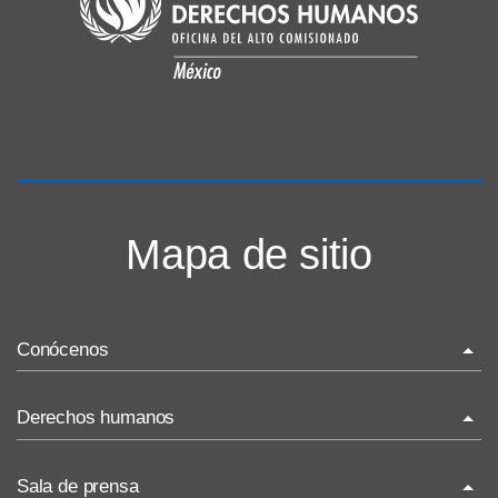
Mapa de sitio
Conócenos
La ONU-DH en el mundo
Derechos humanos
La ONU-DH en México
¿Qué son los derechos humanos?
Sala de prensa
Vacantes ONU-DH México