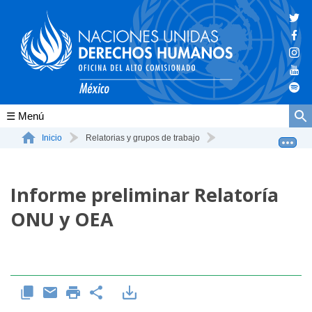
Conócenos
Inicio
Relatorias y grupos de trabajo
Informe preliminar Relatoría ONU y OEA
La ONU-DH en el mundo
Informe preliminar Relatoría
La ONU-DH en México
ONU y OEA
Vacantes ONU-DH México
ONU-DH en el tiempo