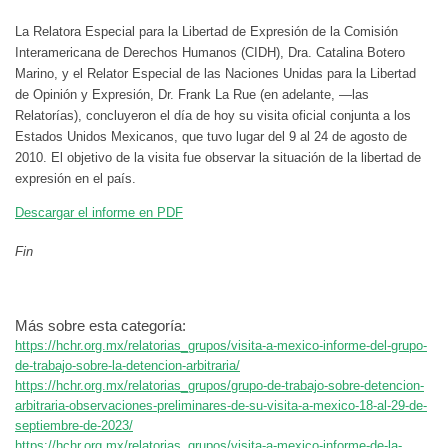
La Relatora Especial para la Libertad de Expresión de la Comisión
Interamericana de Derechos Humanos (CIDH), Dra. Catalina Botero
Marino, y el Relator Especial de las Naciones Unidas para la Libertad
de Opinión y Expresión, Dr. Frank La Rue (en adelante, ―las
Relatorías), concluyeron el día de hoy su visita oficial conjunta a los
Estados Unidos Mexicanos, que tuvo lugar del 9 al 24 de agosto de
2010. El objetivo de la visita fue observar la situación de la libertad de
expresión en el país.
Descargar el informe en PDF
Fin
Más sobre esta categoría:
https://hchr.org.mx/relatorias_grupos/visita-a-mexico-informe-del-grupo-
de-trabajo-sobre-la-detencion-arbitraria/
https://hchr.org.mx/relatorias_grupos/grupo-de-trabajo-sobre-detencion-
arbitraria-observaciones-preliminares-de-su-visita-a-mexico-18-al-29-de-
septiembre-de-2023/
https://hchr.org.mx/relatorias_grupos/visita-a-mexico-informe-de-la-